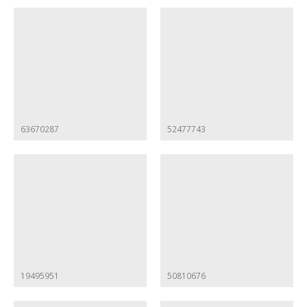
63670287
52477743
19495951
50810676