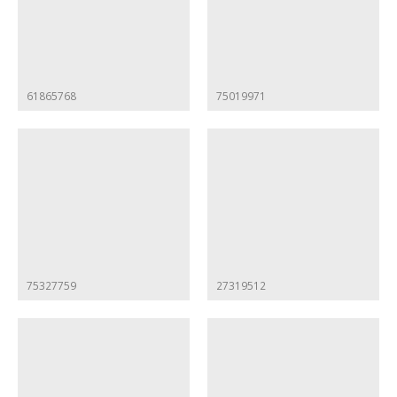
61865768
75019971
75327759
27319512