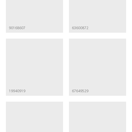
90168607
63600872
19940919
67649529