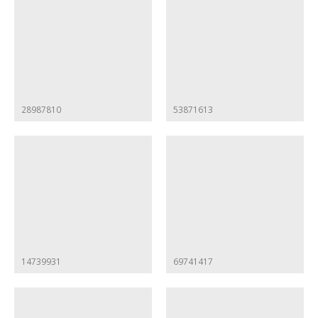
28987810
53871613
14739931
69741417