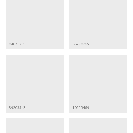
04076365
86770765
39203543
10555469