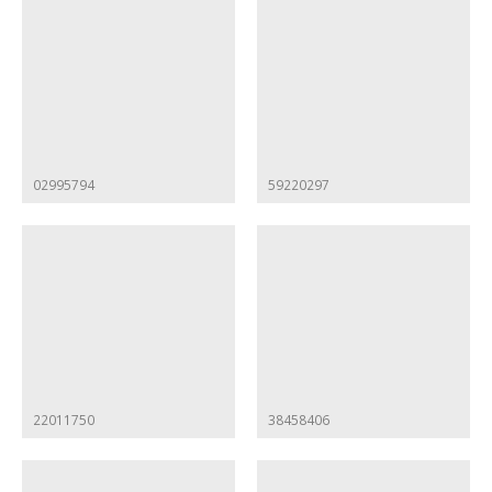
02995794
59220297
22011750
38458406