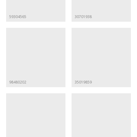
59304565
30701938
98480202
35019859