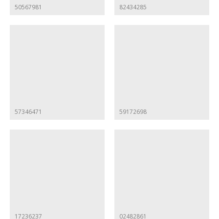
50567981
82434285
57346471
59172698
17236237
02482861