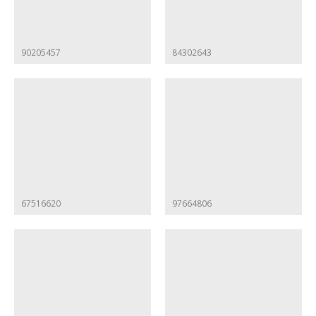
90205457
84302643
67516620
97664806