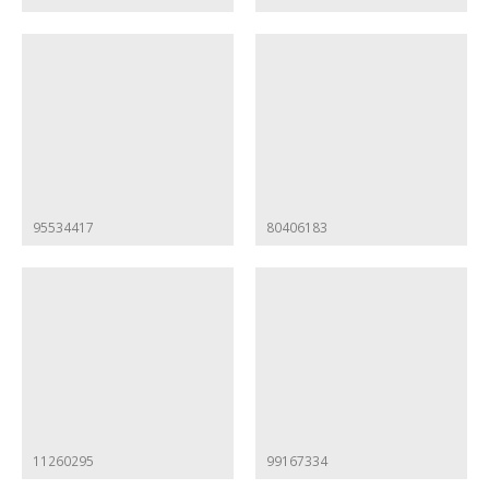
95534417
80406183
11260295
99167334