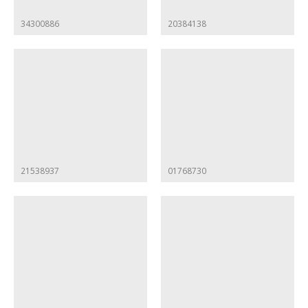
34300886
20384138
21538937
01768730