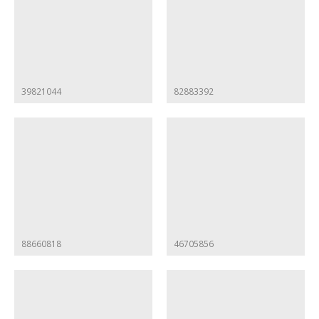
39821044
82883392
88660818
46705856