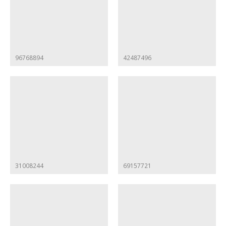
96768894
42487496
31008244
69157721