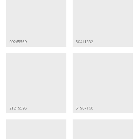
09265559
50411332
21219598
51967160